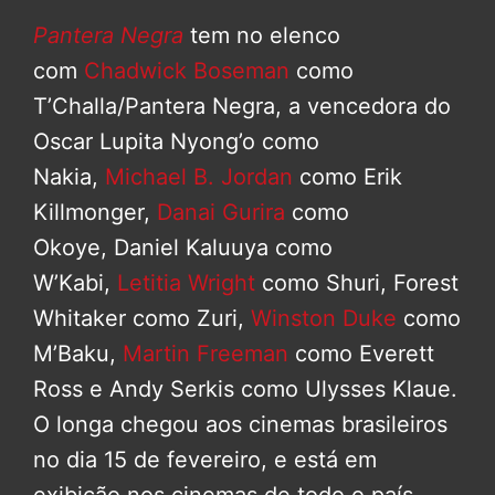
Pantera Negra
tem no elenco
com
Chadwick Boseman
como
T’Challa/Pantera Negra, a vencedora do
Oscar Lupita Nyong’o como
Nakia,
Michael B. Jordan
como Erik
Killmonger,
Danai Gurira
como
Okoye, Daniel Kaluuya como
W’Kabi,
Letitia Wright
como Shuri, Forest
Whitaker como Zuri,
Winston Duke
como
M’Baku,
Martin Freeman
como Everett
Ross e Andy Serkis como Ulysses Klaue.
O longa chegou aos cinemas brasileiros
no dia 15 de fevereiro, e está em
exibição nos cinemas de todo o país,