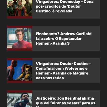
Vingadores: Doomsday – Cena
pós-créditos de ‘Doutor
Destino’ é revelada
Finalmente? Andrew Garfield
fala sobre O Espetacular
Homem-Aranha 3
Vingadores: Doutor Destino –
Cena final com Wolverine e
Homem-Aranha de Maguire
vaza nas redes
Justiceiro: Jon Bernthal afirma
que vai “virar as costas” para os