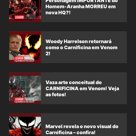
Personagem IMPORTANTE do
Homem-Aranha MORREU em
nova HQ?!
Woody Harrelson retornará
como o Carnificina em Venom
2!
Vaza arte conceitual do
CARNIFICINA em Venom! Veja
as fotos!
Marvel revela o novo visual do
Carnificina – confira!