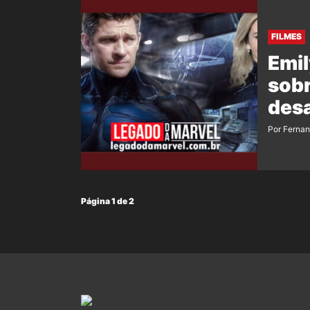
FILMES
Emil
sobr
desa
Por Ferna
Página 1 de 2