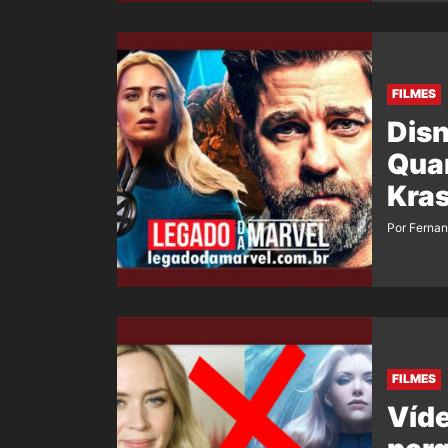
FILMES
Dis
Quar
Kras
Por Ferna
FILMES
Víde