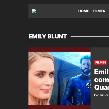
HOME
FILMES
EMILY BLUNT
FILMES
Emil
com
Quar
Por Junior