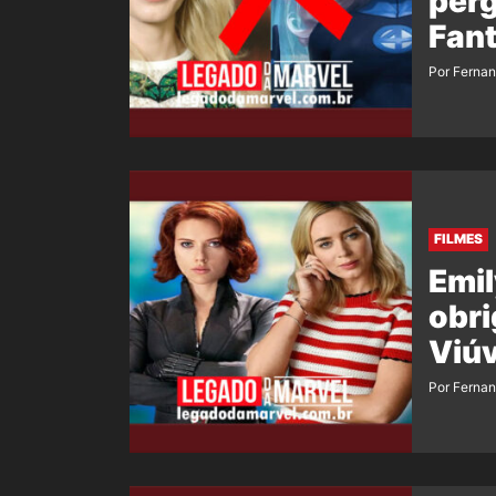
perg
Fant
Por Ferna
FILMES
Emil
obri
Viú
Por Ferna