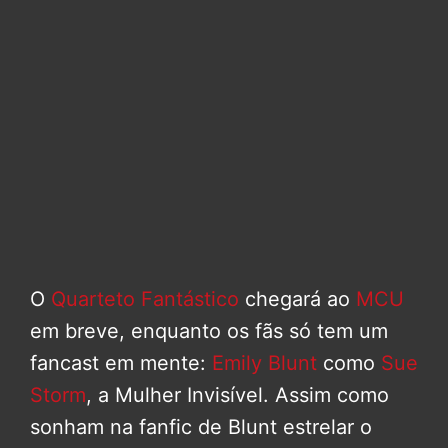
O
Quarteto Fantástico
chegará ao
MCU
em breve, enquanto os fãs só tem um
fancast em mente:
Emily Blunt
como
Sue
Storm
, a Mulher Invisível. Assim como
sonham na fanfic de Blunt estrelar o