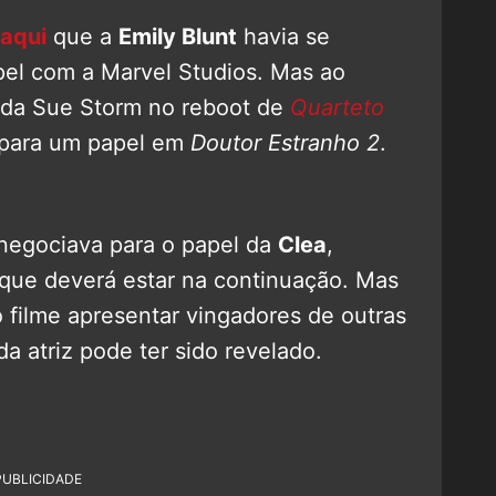
aqui
que a
Emily Blunt
havia se
pel com a Marvel Studios. Mas ao
l da Sue Storm no reboot de
Quarteto
 para um papel em
Doutor Estranho 2
.
 negociava para o papel da
Clea
,
que deverá estar na continuação. Mas
 filme apresentar vingadores de outras
a atriz pode ter sido revelado.
PUBLICIDADE