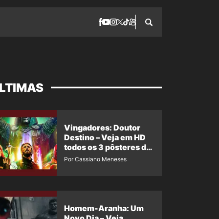
LTIMAS
Vingadores: Doutor
Destino – Veja em HD
todos os 3 pôsteres de
‘Doomsday’ + 1 imagem
Por Cassiano Meneses
oficial com os 26
heróis do filme
Homem-Aranha: Um
Novo Dia – Veja