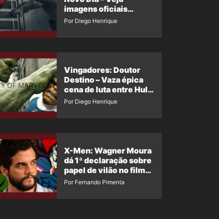
imagens oficiais
descartadas do Hulk
Por Diego Henrique
Cinza no filme
Vingadores: Doutor
Destino – Vaza épica
cena de luta entre Hulk
e o Coisa
Por Diego Henrique
X-Men: Wagner Moura
dá 1ª declaração sobre
papel de vilão no filme
da Marvel
Por Fernando Pimenta