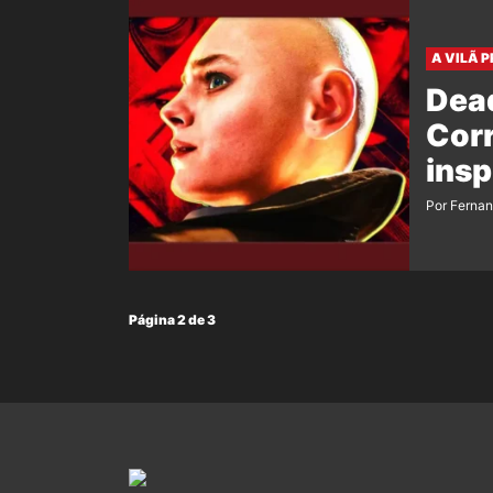
A VILÃ 
Dea
Corr
insp
Por Ferna
Página 2 de 3