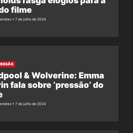
olds rasga elogios para a
 do filme
Rendrex
7 de julho de 2024
RESSÃO
dpool & Wolverine: Emma
in fala sobre ‘pressão’ do
e
Rendrex
7 de julho de 2024