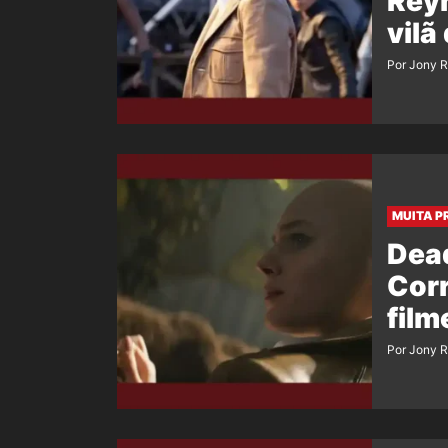
Reyn
vilã
Por Jony 
MUITA P
Dea
Corr
film
Por Jony 