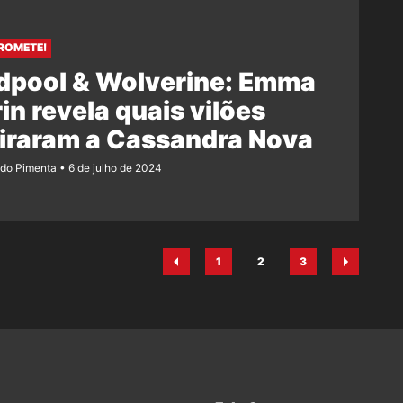
PROMETE!
dpool & Wolverine: Emma
in revela quais vilões
iraram a Cassandra Nova
ndo Pimenta
6 de julho de 2024
1
2
3
Página
Página
Página