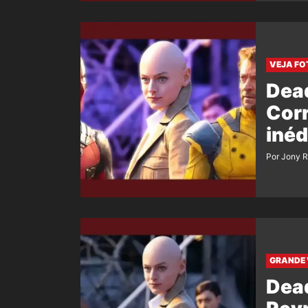
VEJA FO
Dea
Corr
inéd
Por Jony 
GRANDE 
Dea