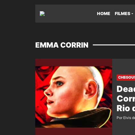
HOME
FILMES
EMMA CORRIN
CHEGOU
Dea
Corr
Rio 
Por Elvis d