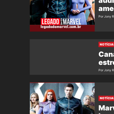
audi
ame
Por Jony 
NOTÍCIA
Cana
estr
Por Jony 
NOTÍCIA
Marv