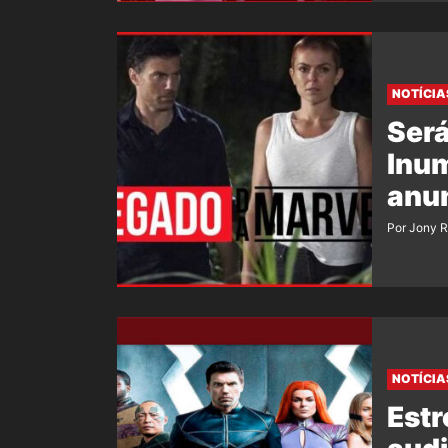
NOTÍCIA
Será
Inum
anu
Por Jony 
NOTÍCIA
Estr