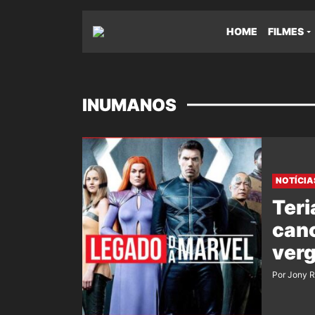
HOME
FILMES
INUMANOS
NOTÍCIA
Teri
can
verg
Por Jony 