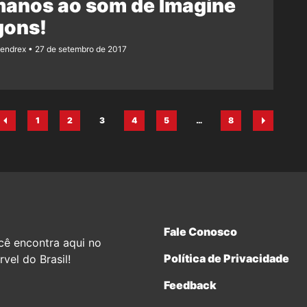
manos ao som de Imagine
gons!
Rendrex
27 de setembro de 2017
1
2
3
4
5
…
8
Página
Página
Página
Página
Página
Página
Fale Conosco
cê encontra aqui no
Política de Privacidade
vel do Brasil!
Feedback