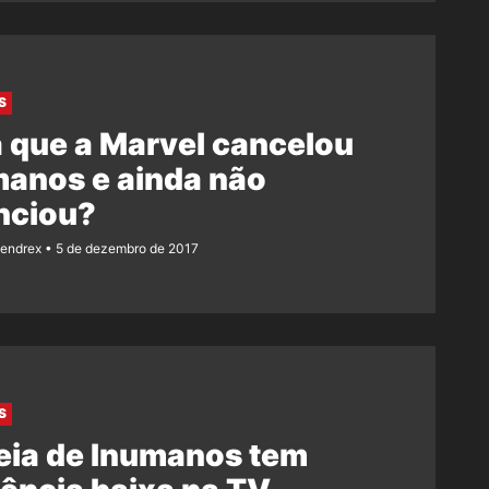
S
 que a Marvel cancelou
anos e ainda não
nciou?
Rendrex
5 de dezembro de 2017
S
eia de Inumanos tem