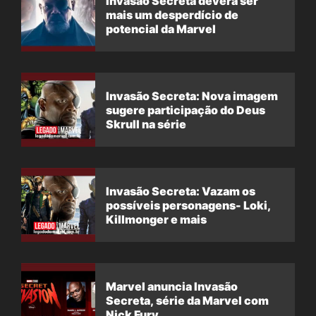
Invasão Secreta deverá ser
mais um desperdício de
potencial da Marvel
Invasão Secreta: Nova imagem
sugere participação do Deus
Skrull na série
Invasão Secreta: Vazam os
possíveis personagens- Loki,
Killmonger e mais
Marvel anuncia Invasão
Secreta, série da Marvel com
Nick Fury