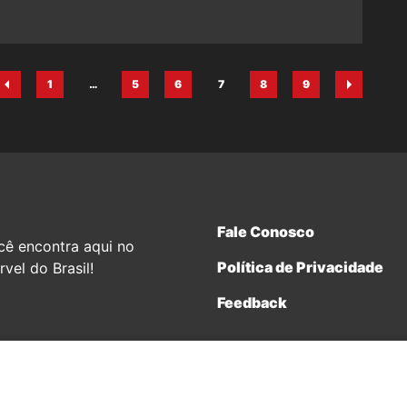
1
…
5
6
7
8
9
Página
Página
Página
Página
Página
Página
Fale Conosco
cê encontra aqui no
Política de Privacidade
vel do Brasil!
Feedback
terprises.