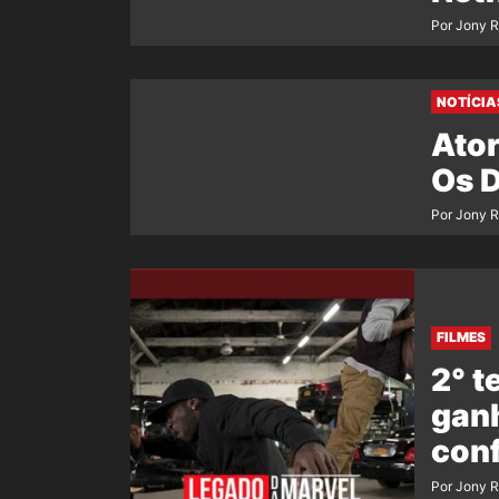
Por Jony 
NOTÍCIA
Ator
Os 
Por Jony 
FILMES
2° 
ganh
conf
Por Jony 