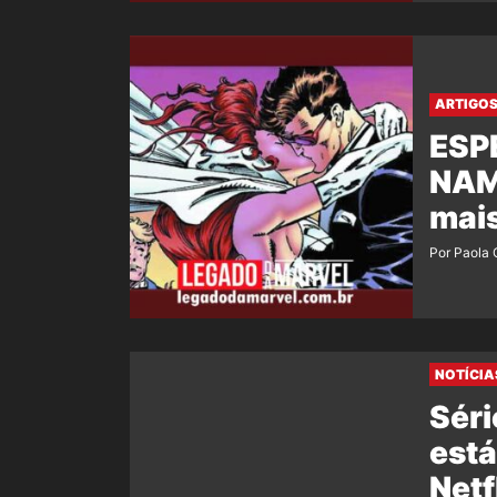
ARTIGO
ESP
NAM
mai
Por Paola 
NOTÍCIA
Séri
está
Netf