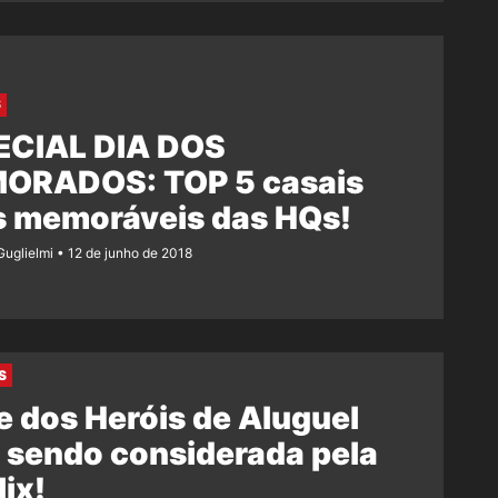
S
ECIAL DIA DOS
ORADOS: TOP 5 casais
s memoráveis das HQs!
Guglielmi
12 de junho de 2018
S
e dos Heróis de Aluguel
 sendo considerada pela
lix!