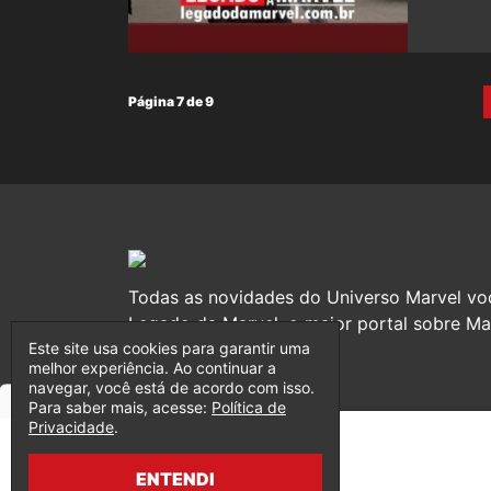
Página 7 de 9
Todas as novidades do Universo Marvel vo
Legado da Marvel, o maior portal sobre Mar
Este site usa cookies para garantir uma
melhor experiência. Ao continuar a
navegar, você está de acordo com isso.
Para saber mais, acesse:
Política de
Privacidade
.
ENTENDI
© 2017-2026 Legado da Marvel, uma empresa da Legado En