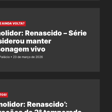
E AINDA VOLTA?
lidor: Renascido – Série
siderou manter
sonagem vivo
 Palácio
23 de março de 2026
TOS!
olidor: Renascido’: