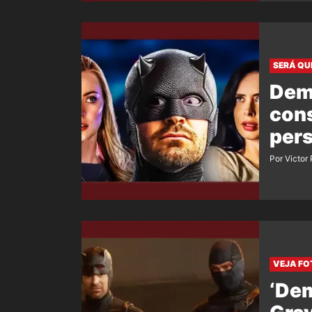
SERÁ QU
Demo
con
per
Por Victor
VEJA FO
‘Dem