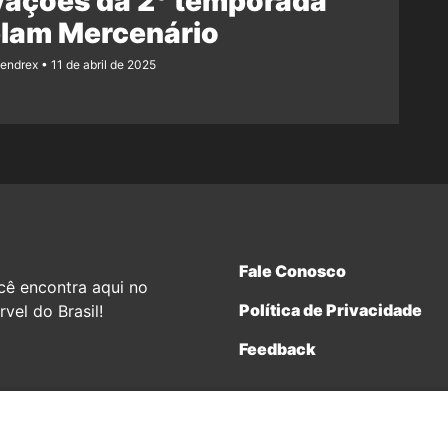
vações da 2° temporada
elam Mercenário
Rendrex
11 de abril de 2025
Fale Conosco
cê encontra aqui no
Política de Privacidade
vel do Brasil!
Feedback