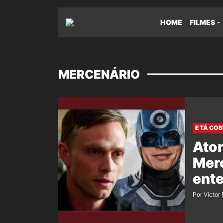
HOME
FILMES
MERCENÁRIO
E TÁ CO
Ato
Merc
ente
Por Victor