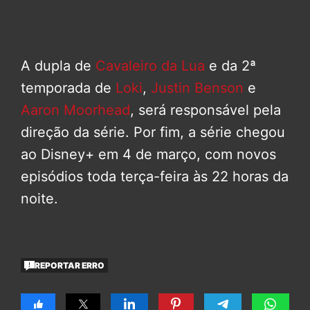
A dupla de
Cavaleiro da Lua
e da 2ª
temporada de
Loki
,
Justin Benson
e
Aaron Moorhead
, será responsável pela
direção da série. Por fim, a série chegou
ao Disney+ em 4 de março, com novos
episódios toda terça-feira às 22 horas da
noite.
REPORTAR ERRO