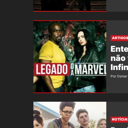
ARTIGO
Ente
não 
Infi
Por Osmar 
NOTÍCIA