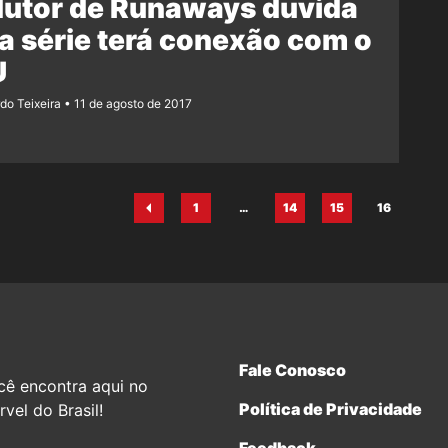
dutor de Runaways duvida
a série terá conexão com o
U
do Teixeira
11 de agosto de 2017
1
…
14
15
16
Página
Página
Página
Página
Fale Conosco
cê encontra aqui no
Política de Privacidade
vel do Brasil!