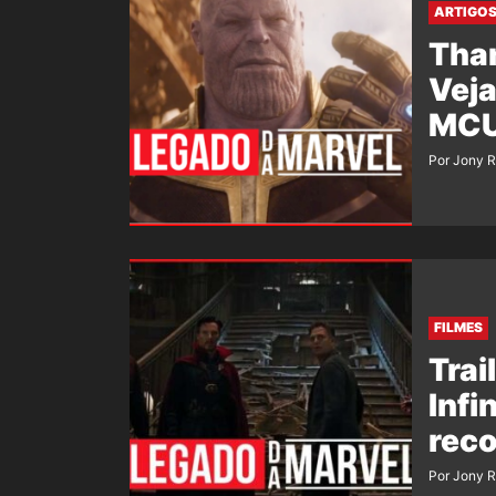
ARTIGO
Tha
Veja
MCU
Por Jony 
FILMES
Trai
Infi
reco
Por Jony 