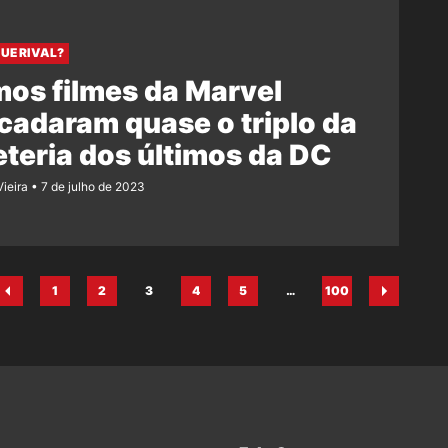
QUE RIVAL?
mos filmes da Marvel
cadaram quase o triplo da
eteria dos últimos da DC
Vieira
7 de julho de 2023
1
2
3
4
5
…
100
Página
Página
Página
Página
Página
Página