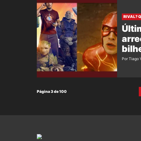
RIVAL? 
Últi
arre
bilh
Por Tiago 
Página 3 de 100