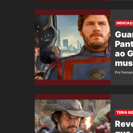
INDICAÇ
Guar
Pant
ao 
mus
Por Ferna
TERIA S
Reve