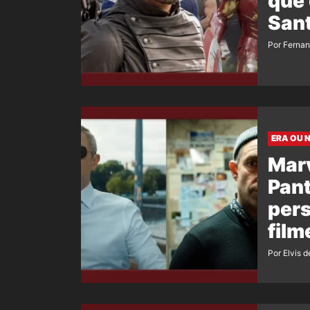
que 
Sant
Por Ferna
ERA OU 
Marv
Pant
pers
film
Por Elvis d