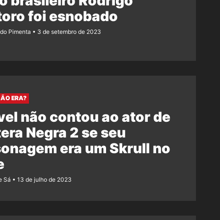
o brasileiro Rodrigo
oro foi esnobado
ndo Pimenta
3 de setembro de 2023
NÃO ERA?
el não contou ao ator de
era Negra 2 se seu
onagem era um Skrull no
e
e Sá
13 de julho de 2023