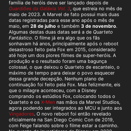
família de heróis deve ser lançado depois de
Guardiões da Galáxia Vol. 3
, que estreia no mês de
maio de 2023. A Marvel de fato possui mais duas
datas registradas para esse ano após o mês de
maio, em
28 de julho
e também
3 de novembro
.
Algumas destas duas datas será a de
Quarteto
Fantástico
. O filme já era algo que os fãs
sonhavam há anos, principalmente após o reboot
desastroso feito pela Fox em 2015, considerado
até hoje um dos piores filmes de super-heróis. A
produção e o resultado foram uma bagunça
colossal, o que deixou o Quarteto de escanteio, o
máximo de tempo para deixar o povo esquecer
dessa grande decepção. Nenhum plano de
continuação foi feito pela Fox. Mas felizmente, eis
que o milagre aconteceu, com a Disney
comprando os estúdios Fox, colocando todos o
Quarteto e os
X-Men
nas mãos da Marvel Studios,
agora podendo ser integrados ao MCU e junto aos
Vingadores
. O novo reboot foi então revelado
oficialmente na San Diego Comic Con de 2019,
com Feige falando sobre o filme estar a caminho.