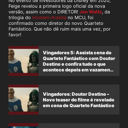
No evento de investidores da Disney em 2020,
Feige revelou a primeira logo oficial da nova
versão, assim como o DIRETOR!
Jon Watts
, da
trilogia do
Homem-Aranha
no MCU, foi
confirmado como diretor do novo Quarteto
Fantástico. Que não dê ruim mais uma vez, por
favor!
Vingadores 5: Assista cena do
Quarteto Fantástico com Doutor
Destino e confira tudo o que
acontece depois em vazamento
do 1º ato
Vingadores: Doutor Destino –
Novo teaser do filme é revelado
em cena de Quarteto Fantástico