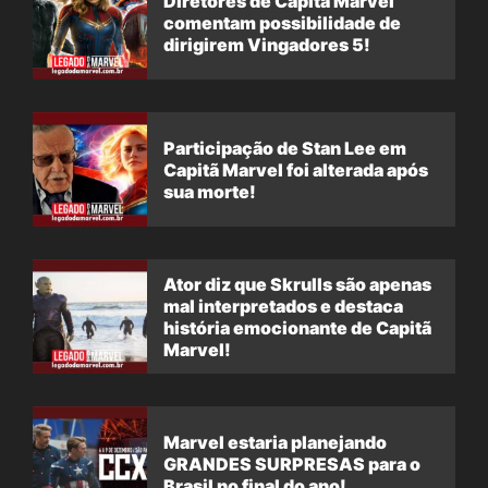
Diretores de Capitã Marvel
comentam possibilidade de
dirigirem Vingadores 5!
Participação de Stan Lee em
Capitã Marvel foi alterada após
sua morte!
Ator diz que Skrulls são apenas
mal interpretados e destaca
história emocionante de Capitã
Marvel!
Marvel estaria planejando
GRANDES SURPRESAS para o
Brasil no final do ano!