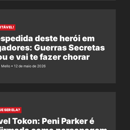
ITÁVEL!
spedida deste herói em
adores: Guerras Secretas
u e vai te fazer chorar
z Mello
12 de maio de 2026
E SER ELA?
el Tokon: Peni Parker é