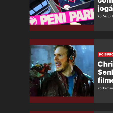
con
jogá
Por Victor
DOIS PR
Chri
Senh
film
Por Ferna