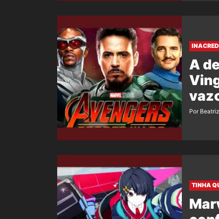
INACRED
A de
Ving
vazo
Por Beatri
TINHA QU
Marv