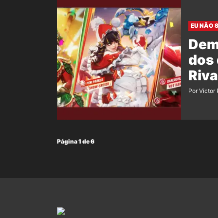
EU NÃO 
Demo
dos
Riva
Por Victor
Página 1 de 6