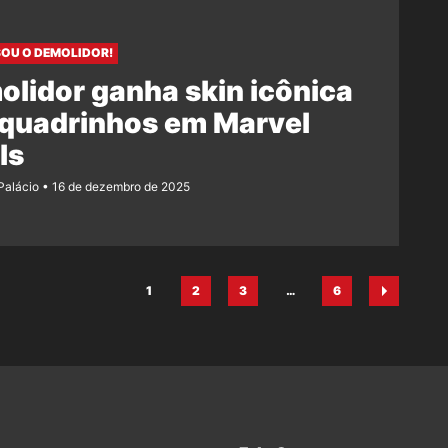
SOU O DEMOLIDOR!
lidor ganha skin icônica
 quadrinhos em Marvel
ls
 Palácio
16 de dezembro de 2025
1
2
3
…
6
Página
Página
Página
Página