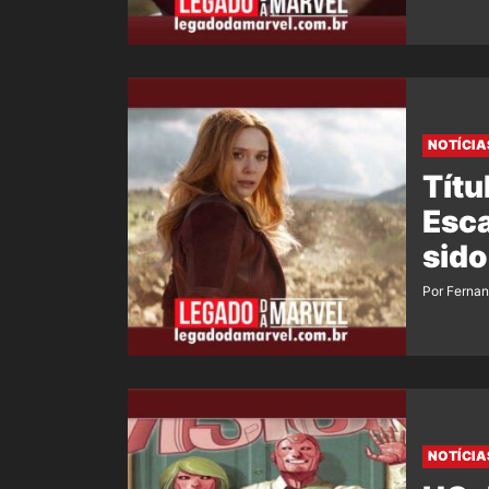
NOTÍCIA
Títu
Esca
sido
Por Ferna
NOTÍCIA