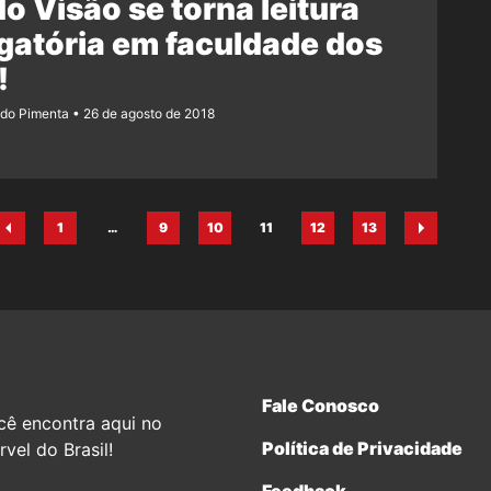
o Visão se torna leitura
gatória em faculdade dos
!
ndo Pimenta
26 de agosto de 2018
1
…
9
10
11
12
13
Página
Página
Página
Página
Página
Página
Fale Conosco
cê encontra aqui no
Política de Privacidade
vel do Brasil!