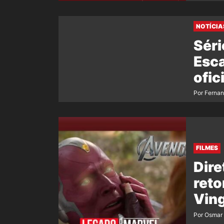
NOTÍCIA
Séri
Esca
ofic
Por Ferna
FILMES
Dire
reto
Vin
Por Osmar 