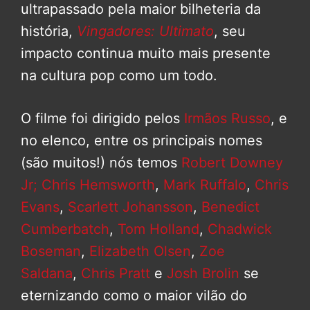
ultrapassado pela maior bilheteria da
história,
Vingadores: Ultimato
, seu
impacto continua muito mais presente
na cultura pop como um todo.
O filme foi dirigido pelos
Irmãos Russo
, e
no elenco, entre os principais nomes
(são muitos!) nós temos
Robert Downey
Jr;
Chris Hemsworth
,
Mark Ruffalo
,
Chris
Evans
,
Scarlett Johansson
,
Benedict
Cumberbatch
,
Tom Holland
,
Chadwick
Boseman
,
Elizabeth Olsen
,
Zoe
Saldana
,
Chris Pratt
e
Josh Brolin
se
eternizando como o maior vilão do