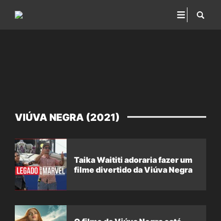
VIÚVA NEGRA (2021)
Taika Waititi adoraria fazer um
filme divertido da Viúva Negra