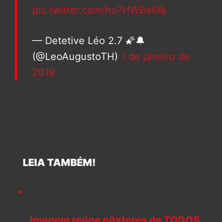
pic.twitter.com/ho7HWBe68j
— Detetive Léo 2.7 🌠🔔
(@LeoAugustoTH)
1 de janeiro de
2019
LEIA TAMBÉM!
Imagem reúne pôsteres de TODOS