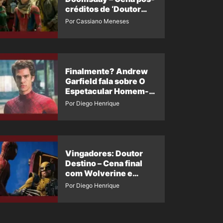
créditos de ‘Doutor
Destino’ é revelada
Por Cassiano Meneses
Finalmente? Andrew
Garfield fala sobre O
Espetacular Homem-
Aranha 3
Por Diego Henrique
Vingadores: Doutor
Destino – Cena final
com Wolverine e
Homem-Aranha de
Por Diego Henrique
Maguire vaza nas
redes