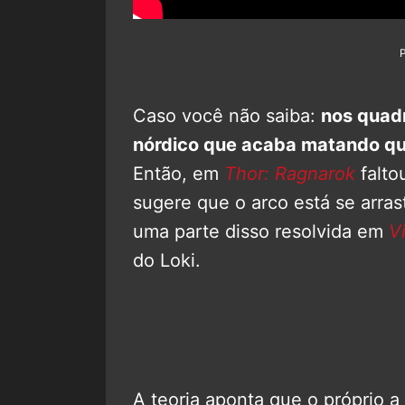
Caso você não saiba:
nos quadr
nórdico que acaba matando qua
Então, em
Thor: Ragnarok
falto
sugere que o arco está se arra
uma parte disso resolvida em
V
do Loki.
A teoria aponta que o próprio 