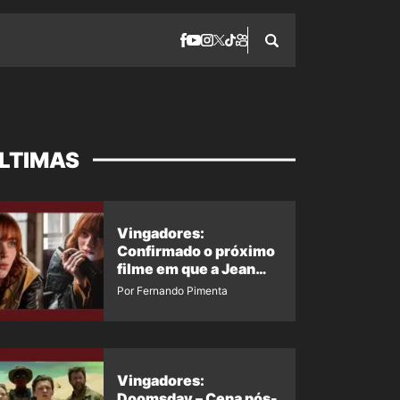
LTIMAS
Vingadores:
Confirmado o próximo
filme em que a Jean
Grey irá aparecer
Por Fernando Pimenta
Vingadores:
Doomsday – Cena pós-