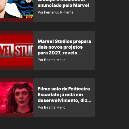
anunciado pela Marvel
Por Fernando Pimenta
Marvel Studios prepara
dois novos projetos
para 2027, revela
insider
Por Beatriz Mello
Filme solo da Feiticeira
Escarlate já está em
desenvolvimento, diz
insider
Por Beatriz Mello