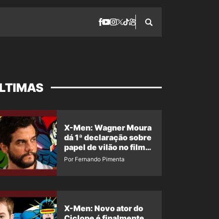
LTIMAS
X-Men: Wagner Moura
dá 1ª declaração sobre
papel de vilão no filme
da Marvel
Por Fernando Pimenta
X-Men: Novo ator do
Ciclope é finalmente