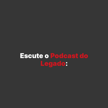
Escute o
Podcast do
Legado
: