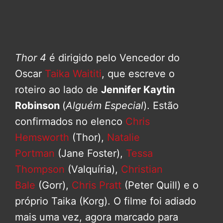
Thor 4
é dirigido pelo Vencedor do
Oscar
Taika Waititi
, que escreve o
roteiro ao lado de
Jennifer Kaytin
Robinson
(
Alguém Especial
). Estão
confirmados no elenco
Chris
Hemsworth
(Thor),
Natalie
Portman
(Jane Foster),
Tessa
Thompson
(Valquíria),
Christian
Bale
(Gorr),
Chris Pratt
(Peter Quill) e o
próprio Taika (Korg). O filme foi adiado
mais uma vez, agora marcado para