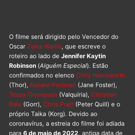
O filme será dirigido pelo Vencedor do
Oscar
Taika Waititi
, que escreve o
roteiro ao lado de
Jennifer Kaytin
Robinson
(
Alguém Especial
). Estão
confirmados no elenco
Chris Hemsworth
(Thor),
Natalie Portman
(Jane Foster),
Tessa Thompson
(Valquíria),
Christian
Bale
(Gorr),
Chris Pratt
(Peter Quill) e o
próprio Taika (Korg). Devido ao
coronavírus, a estreia do filme foi adiada
para
6 de maio de 2022
, antiga data de