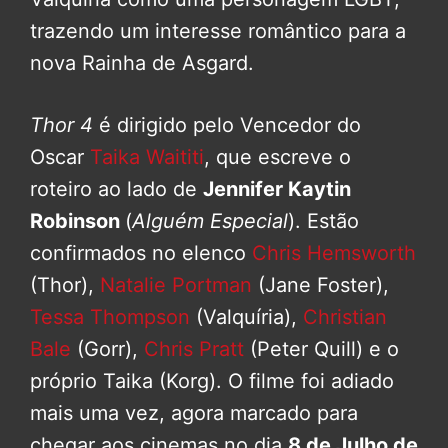
trazendo um interesse romântico para a
nova Rainha de Asgard.
Thor 4
é dirigido pelo Vencedor do
Oscar
Taika Waititi
, que escreve o
roteiro ao lado de
Jennifer Kaytin
Robinson
(
Alguém Especial
). Estão
confirmados no elenco
Chris Hemsworth
(Thor),
Natalie Portman
(Jane Foster),
Tessa Thompson
(Valquíria),
Christian
Bale
(Gorr),
Chris Pratt
(Peter Quill) e o
próprio Taika (Korg). O filme foi adiado
mais uma vez, agora marcado para
chegar aos cinemas no dia
8 de Julho de