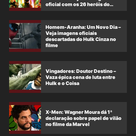
oficial com os 26 heróis do
filme
Homem-Aranha: Um Novo Dia –
Veja imagens oficiais
descartadas do Hulk Cinza no
filme
Vingadores: Doutor Destino –
Vaza épica cena de luta entre
Hulk e o Coisa
X-Men: Wagner Moura dá 1ª
declaração sobre papel de vilão
no filme da Marvel