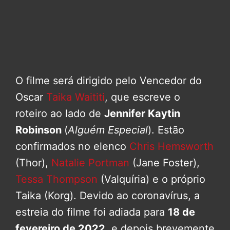
O filme será dirigido pelo Vencedor do
Oscar
Taika Waititi
, que escreve o
roteiro ao lado de
Jennifer Kaytin
Robinson
(
Alguém Especial
). Estão
confirmados no elenco
Chris Hemsworth
(Thor),
Natalie Portman
(Jane Foster),
Tessa Thompson
(Valquíria) e o próprio
Taika (Korg). Devido ao coronavírus, a
estreia do filme foi adiada para
18 de
fevereiro de 2022
, e depois brevemente