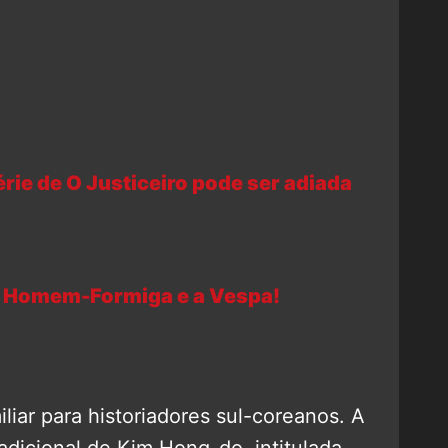
érie de O Justiceiro pode ser adiada
e Homem-Formiga e a Vespa!
ar para historiadores sul-coreanos. A
adicional de Kim Hong-do, intitulada