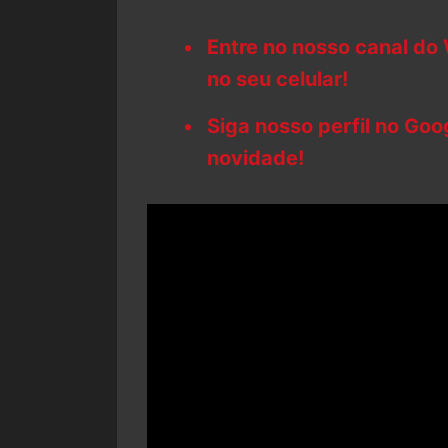
Entre no nosso canal do
no seu celular!
Siga nosso perfil no Go
novidade!