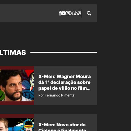
LTIMAS
X-Men: Wagner Moura
dá 1ª declaração sobre
papel de vilão no filme
da Marvel
Por Fernando Pimenta
X-Men: Novo ator do
Ciclope é finalmente