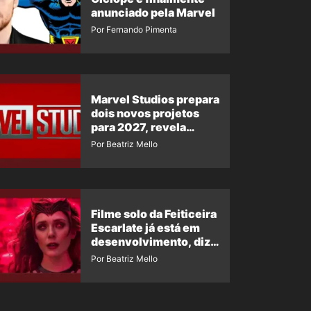
anunciado pela Marvel
Por Fernando Pimenta
Marvel Studios prepara
dois novos projetos
para 2027, revela
insider
Por Beatriz Mello
Filme solo da Feiticeira
Escarlate já está em
desenvolvimento, diz
insider
Por Beatriz Mello