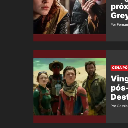
próx
Grey
Por Ferna
CENA PÓ
Vin
pós-
Dest
Por Cassi