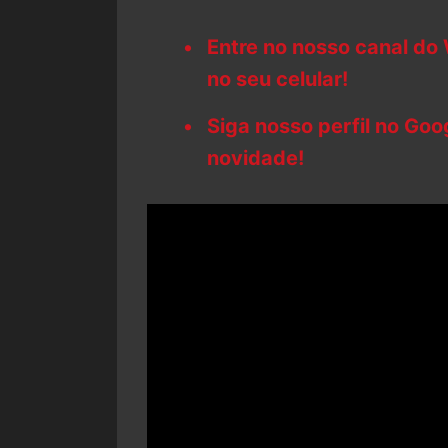
Entre no nosso canal do
no seu celular!
Siga nosso perfil no Go
novidade!