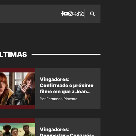
LTIMAS
Vingadores:
Confirmado o próximo
filme em que a Jean
Grey irá aparecer
Por Fernando Pimenta
Vingadores:
Doomsday – Cena pós-