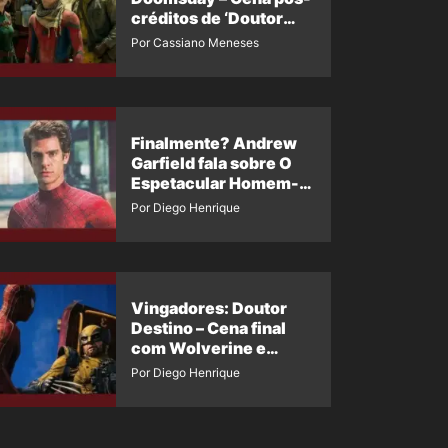
créditos de ‘Doutor
Destino’ é revelada
Por Cassiano Meneses
Finalmente? Andrew
Garfield fala sobre O
Espetacular Homem-
Aranha 3
Por Diego Henrique
Vingadores: Doutor
Destino – Cena final
com Wolverine e
Homem-Aranha de
Por Diego Henrique
Maguire vaza nas
redes