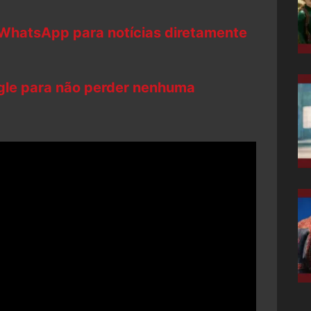
 WhatsApp para notícias diretamente
ogle para não perder nenhuma