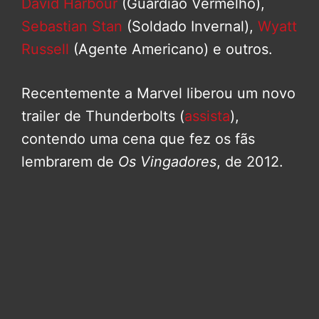
David Harbour
(Guardião Vermelho),
Sebastian Stan
(Soldado Invernal),
Wyatt
Russell
(Agente Americano) e outros.
Recentemente a Marvel liberou um novo
trailer de Thunderbolts (
assista
),
contendo uma cena que fez os fãs
lembrarem de
Os Vingadores
, de 2012.