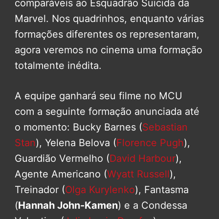
comparáveis ao Esquadrão Suicida da
Marvel. Nos quadrinhos, enquanto várias
formações diferentes os representaram,
agora veremos no cinema uma formação
totalmente inédita.
A equipe ganhará seu filme no MCU
com a seguinte formação anunciada até
o momento: Bucky Barnes (
Sebastian
Stan
), Yelena Belova (
Florence Pugh
),
Guardião Vermelho (
David Harbour
),
Agente Americano (
Wyatt Russell
),
Treinador (
Olga Kurylenko
), Fantasma
(
Hannah John-Kamen
) e a Condessa