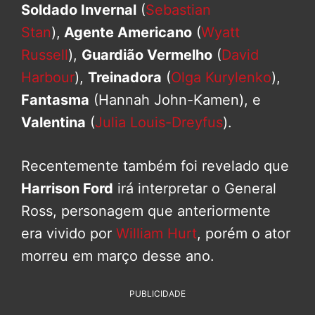
Soldado Invernal
(
Sebastian
Stan
),
Agente Americano
(
Wyatt
Russell
),
Guardião Vermelho
(
David
Harbour
),
Treinadora
(
Olga Kurylenko
),
Fantasma
(Hannah John-Kamen), e
Valentina
(
Julia Louis-Dreyfus
).
Recentemente também foi revelado que
Harrison Ford
irá interpretar o General
Ross, personagem que anteriormente
era vivido por
William Hurt
, porém o ator
morreu em março desse ano.
PUBLICIDADE