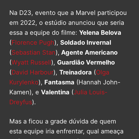
Na D23, evento que a Marvel participou
em 2022, o estúdio anunciou que seria
essa a equipe do filme:
Yelena Belova
(
Florence Pugh
),
Soldado Invernal
(
Sebastian Stan
),
Agente Americano
(
Wyatt Russell
),
Guardião Vermelho
(
David Harbour
),
Treinadora
(
Olga
Kurylenko
),
Fantasma
(Hannah John-
Kamen), e
Valentina
(
Julia Louis-
Dreyfus
).
Mas a ficou a grade dúvida de quem
esta equipe iria enfrentar, qual ameaça