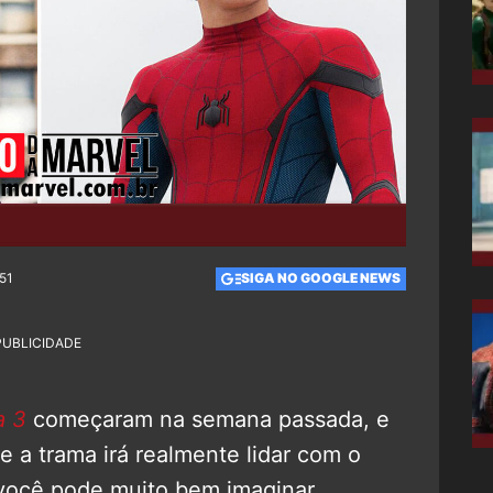
:51
SIGA NO GOOGLE NEWS
PUBLICIDADE
 3
começaram na semana passada, e
e a trama irá realmente lidar com o
 você pode muito bem imaginar.