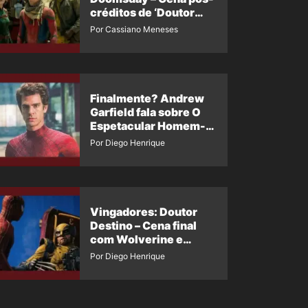
créditos de ‘Doutor
Destino’ é revelada
Por Cassiano Meneses
Finalmente? Andrew
Garfield fala sobre O
Espetacular Homem-
Aranha 3
Por Diego Henrique
Vingadores: Doutor
Destino – Cena final
com Wolverine e
Homem-Aranha de
Por Diego Henrique
Maguire vaza nas
redes