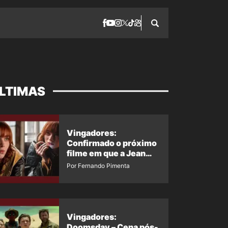
LTIMAS
Vingadores:
Confirmado o próximo
filme em que a Jean
Grey irá aparecer
Por Fernando Pimenta
Vingadores:
Doomsday – Cena pós-