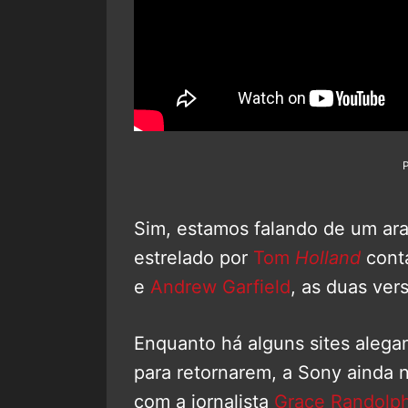
Sim, estamos falando de um ara
estrelado por
Tom
Holland
cont
e
Andrew Garfield
, as duas ver
Enquanto há alguns sites alega
para retornarem, a Sony ainda 
com a jornalista
Grace Randolp