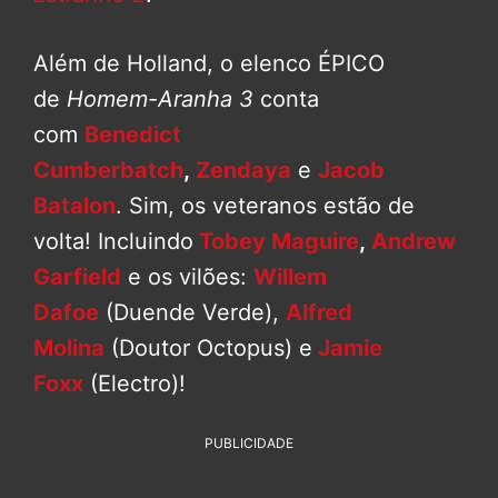
Além de Holland, o elenco ÉPICO
de
Homem-Aranha 3
conta
com
Benedict
Cumberbatch
,
Zendaya
e
Jacob
Batalon
. Sim, os veteranos estão de
volta! Incluindo
Tobey Maguire
,
Andrew
Garfield
e os vilões:
Willem
Dafoe
(Duende Verde),
Alfred
Molina
(Doutor Octopus) e
Jamie
Foxx
(Electro)!
PUBLICIDADE