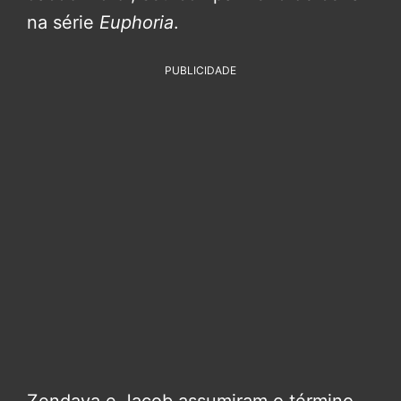
na série
Euphoria
.
PUBLICIDADE
Zendaya e Jacob assumiram o término