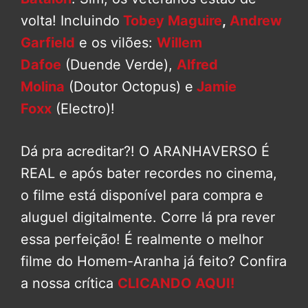
volta! Incluindo
Tobey Maguire
,
Andrew
Garfield
e os vilões:
Willem
Dafoe
(Duende Verde),
Alfred
Molina
(Doutor Octopus) e
Jamie
Foxx
(Electro)!
Dá pra acreditar?! O ARANHAVERSO É
REAL e após bater recordes no cinema,
o filme está disponível para compra e
aluguel digitalmente. Corre lá pra rever
essa perfeição! É realmente o melhor
filme do Homem-Aranha já feito? Confira
a nossa crítica
CLICANDO AQUI!