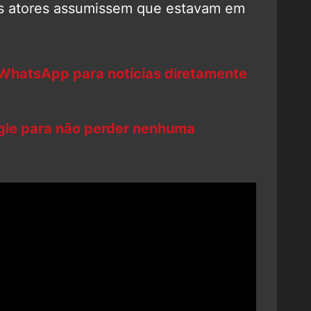
is atores assumissem que estavam em
 WhatsApp para notícias diretamente
ogle para não perder nenhuma