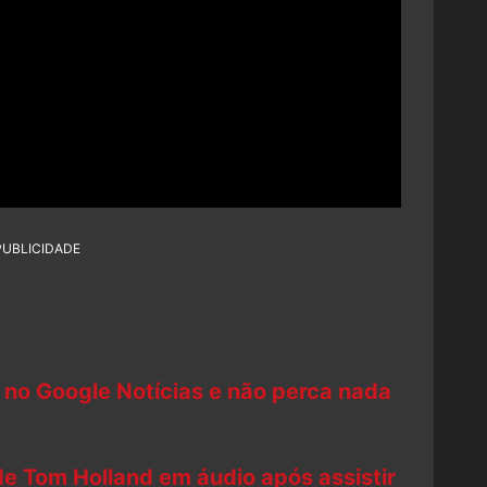
PUBLICIDADE
 no Google Notícias e não perca nada
de Tom Holland em áudio após assistir