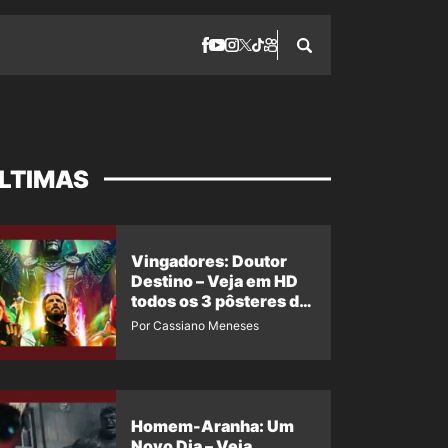
LTIMAS
Vingadores: Doutor
Destino – Veja em HD
todos os 3 pôsteres de
‘Doomsday’ + 1 imagem
Por Cassiano Meneses
oficial com os 26
heróis do filme
Homem-Aranha: Um
Novo Dia – Veja