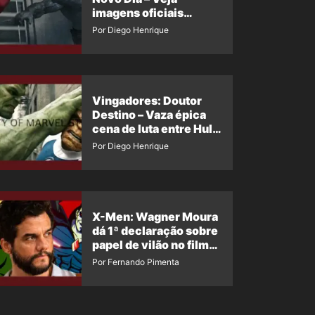
imagens oficiais
descartadas do Hulk
Por Diego Henrique
Cinza no filme
Vingadores: Doutor
Destino – Vaza épica
cena de luta entre Hulk
e o Coisa
Por Diego Henrique
X-Men: Wagner Moura
dá 1ª declaração sobre
papel de vilão no filme
da Marvel
Por Fernando Pimenta