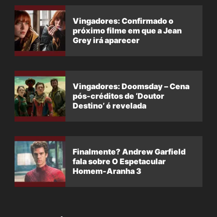
Vingadores: Confirmado o
próximo filme em que a Jean
Grey irá aparecer
Vingadores: Doomsday – Cena
pós-créditos de ‘Doutor
Destino’ é revelada
Finalmente? Andrew Garfield
fala sobre O Espetacular
Homem-Aranha 3