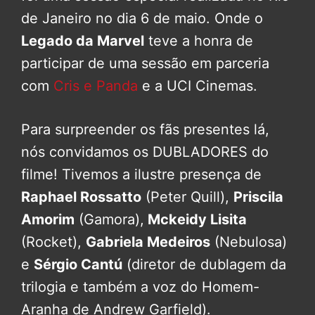
de Janeiro no dia 6 de maio. Onde o
Legado da Marvel
teve a honra de
participar de uma sessão em parceria
com
Cris e Panda
e a UCI Cinemas.
Para surpreender os fãs presentes lá,
nós convidamos os DUBLADORES do
filme! Tivemos a ilustre presença de
Raphael Rossatto
(Peter Quill),
Priscila
Amorim
(Gamora),
Mckeidy Lisita
(Rocket),
Gabriela Medeiros
(Nebulosa)
e
Sérgio Cantú
(diretor de dublagem da
trilogia e também a voz do Homem-
Aranha de Andrew Garfield).