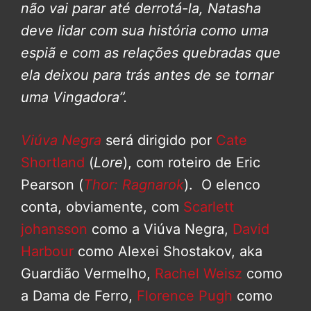
não vai parar até derrotá-la, Natasha
deve lidar com sua história como uma
espiã e com as relações quebradas que
ela deixou para trás antes de se tornar
uma Vingadora”.
Viúva Negra
será dirigido por
Cate
Shortland
(
Lore
), com roteiro de Eric
Pearson (
Thor: Ragnarok
). O elenco
conta, obviamente, com
Scarlett
johansson
como a Viúva Negra,
David
Harbour
como Alexei Shostakov, aka
Guardião Vermelho,
Rachel Weisz
como
a Dama de Ferro,
Florence Pugh
como