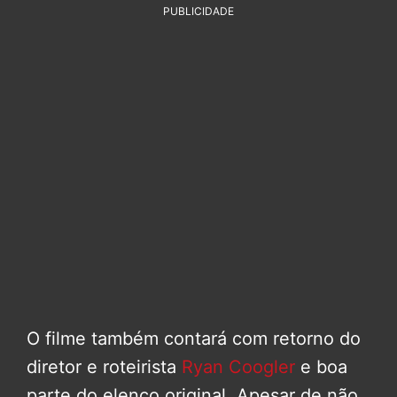
PUBLICIDADE
O filme também contará com retorno do
diretor e roteirista
Ryan Coogler
e boa
parte do elenco original. Apesar de não