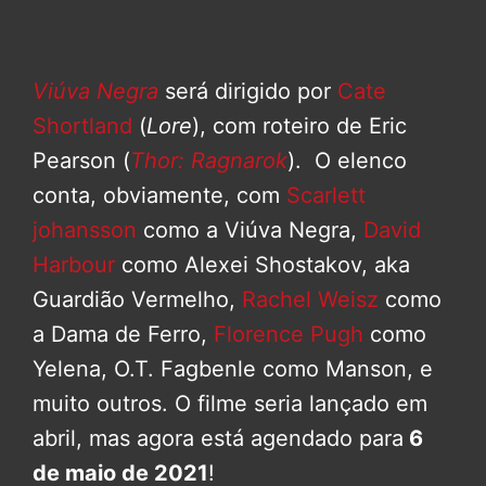
Viúva Negra
será dirigido por
Cate
Shortland
(
Lore
), com roteiro de Eric
Pearson (
Thor: Ragnarok
). O elenco
conta, obviamente, com
Scarlett
johansson
como a Viúva Negra,
David
Harbour
como Alexei Shostakov, aka
Guardião Vermelho,
Rachel Weisz
como
a Dama de Ferro,
Florence Pugh
como
Yelena, O.T. Fagbenle como Manson, e
muito outros. O filme seria lançado em
abril, mas agora está agendado para
6
de maio de 2021
!