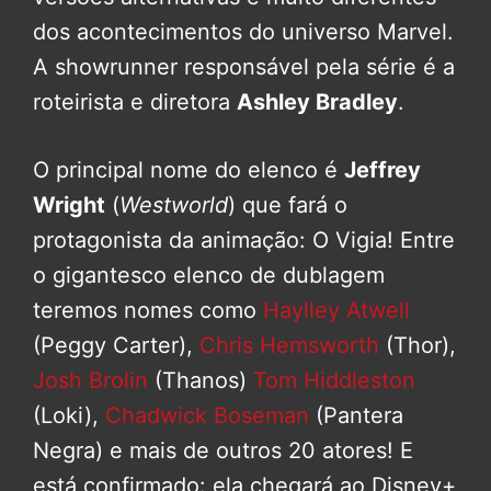
dos acontecimentos do universo Marvel.
A showrunner responsável pela série é a
roteirista e diretora
Ashley Bradley
.
O principal nome do elenco é
Jeffrey
Wright
(
Westworld
) que fará o
protagonista da animação: O Vigia! Entre
o gigantesco elenco de dublagem
teremos nomes como
Haylley Atwell
(Peggy Carter),
Chris Hemsworth
(Thor),
Josh Brolin
(Thanos)
Tom Hiddleston
(Loki),
Chadwick Boseman
(Pantera
Negra) e mais de outros 20 atores! E
está confirmado: ela chegará ao Disney+