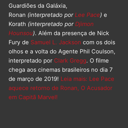
Guardiões da Galáxia,
Ronan
(interpretado por
Lee Pace
)
e
Korath
(interpretado por
Djimon
Hounsou
)
. Além da presença de Nick
Fury de
Samuel L. Jackson
com os dois
olhos e a volta do Agente Phil Coulson,
interpretado por
Clark Gregg
. O filme
chega aos cinemas brasileiros no dia 7
de março de 2019!
Leia mais: Lee Pace
aquece retorno de Ronan, O Acusador
em Capitã Marvel!