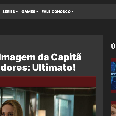
SÉRIES
GAMES
FALE CONOSCO
Ú
ilmagem da Capitã
dores: Ultimato!