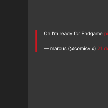
Oh I’m ready for Endgame
p
— marcus (@comicvix)
21 d