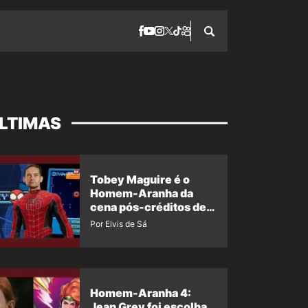
LTIMAS
Tobey Maguire é o
Homem-Aranha da
cena pós-créditos de
Um Novo Dia?
Por Elvis de Sá
Homem-Aranha 4:
Jean Grey foi escolha