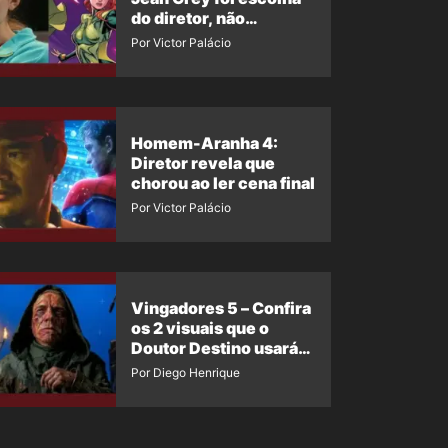
do diretor, não
imposição da Marvel
Por Victor Palácio
Homem-Aranha 4:
Diretor revela que
chorou ao ler cena final
Por Victor Palácio
Vingadores 5 – Confira
os 2 visuais que o
Doutor Destino usará
no filme
Por Diego Henrique