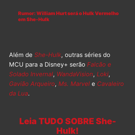
Rumor: William Hurt será o Hulk Vermelho
em She-Hulk
Além de
She-Hulk
, outras séries do
MCU para a Disney+ serão
Falcão e
Solado Invernal
,
WandaVision
,
Loki
,
Gavião Arqueiro
,
Ms. Marvel
e
Cavaleiro
da Lua
.
Leia TUDO SOBRE She-
Hulk!