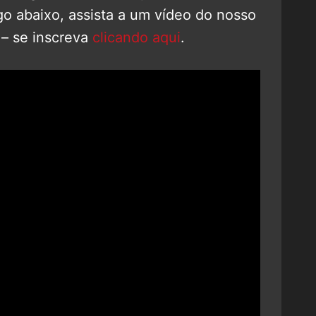
go abaixo, assista a um vídeo do nosso
– se inscreva
clicando aqui
.