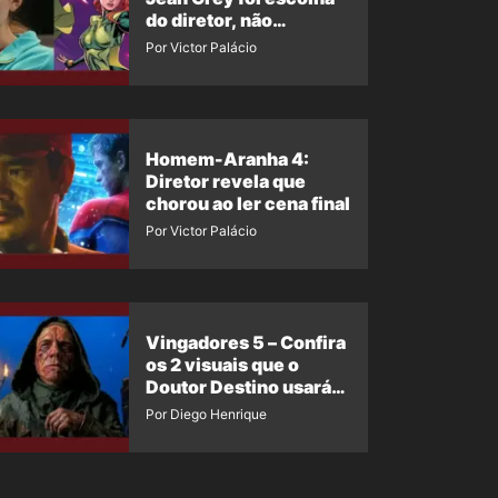
do diretor, não
imposição da Marvel
Por Victor Palácio
Homem-Aranha 4:
Diretor revela que
chorou ao ler cena final
Por Victor Palácio
Vingadores 5 – Confira
os 2 visuais que o
Doutor Destino usará
no filme
Por Diego Henrique