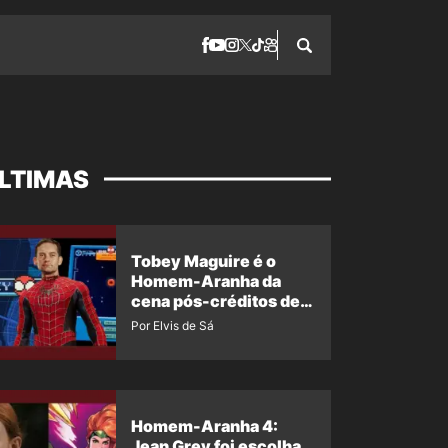
LTIMAS
Tobey Maguire é o
Homem-Aranha da
cena pós-créditos de
Um Novo Dia?
Por Elvis de Sá
Homem-Aranha 4:
Jean Grey foi escolha