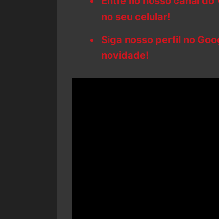
Entre no nosso canal do
no seu celular!
Siga nosso perfil no Go
novidade!