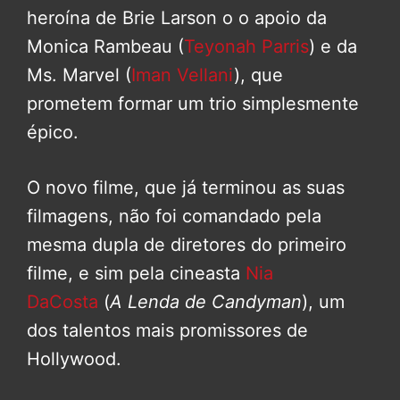
heroína de Brie Larson o o apoio da
Monica Rambeau (
Teyonah Parris
) e da
Ms. Marvel (
Iman Vellani
), que
prometem formar um trio simplesmente
épico.
O novo filme, que já terminou as suas
filmagens, não foi comandado pela
mesma dupla de diretores do primeiro
filme, e sim pela cineasta
Nia
DaCosta
(
A Lenda de
Candyman
), um
dos talentos mais promissores de
Hollywood.