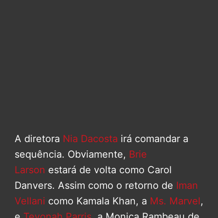
A diretora
Nia Dacosta
irá comandar a
sequência. Obviamente,
Brie
Larson
estará de volta como Carol
Danvers. Assim como o retorno de
Iman
Vellani
como Kamala Khan, a
Ms. Marvel
,
e
Teyonah Parris
, a Monica Rambeau de